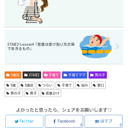
STAGE2-Lesson4「言葉は受け取り方次第
で生きるもの」
5歳児
STAGE2
子育て
子育てママ
男の子
5歳
5歳児
つらい
子育て
悩み
悪口
男の子
男子
言葉がけ
よかったと思ったら、シェアをお願いします♡
Twitter
Facebook
はてブ
0
0