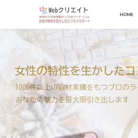
コ
ナ
ン
ビ
HOME
テ
ゲ
ン
ー
ツ
シ
へ
ョ
ス
ン
キ
に
ッ
移
プ
動